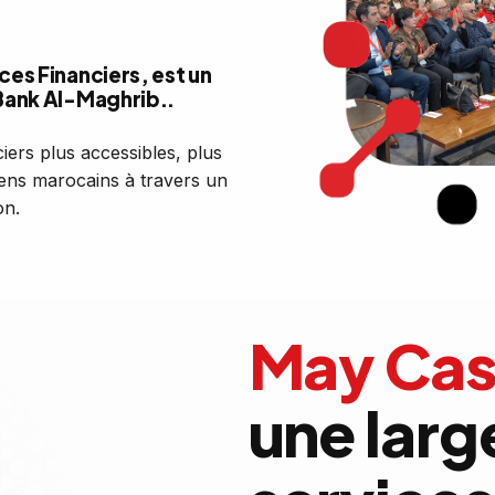
es Financiers, est un
Bank Al-Maghrib..
iers plus accessibles, plus
yens marocains à travers un
on.
May Ca
une lar