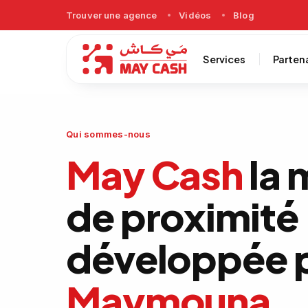
Trouver une agence
Vidéos
Blog
Services
Parten
Qui sommes-nous
May Cash
la 
de proximité
développée 
Maymouna
.