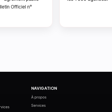
letin Officiel n°
NAVIGATION
À propos
Services
rvices