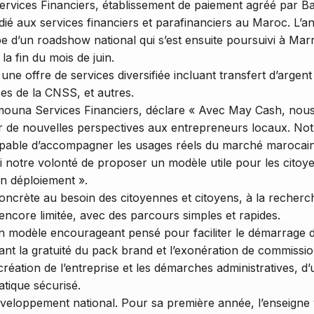
rvices Financiers, établissement de paiement agréé par B
é aux services financiers et parafinanciers au Maroc. L’ann
e d’un roadshow national qui s’est ensuite poursuivi à Mar
la fin du mois de juin.
 offre de services diversifiée incluant transfert d’argent 
ices de la CNSS, et autres.
una Services Financiers, déclare « Avec May Cash, nous
rir de nouvelles perspectives aux entrepreneurs locaux. No
, capable d’accompagner les usages réels du marché maroca
nsi notre volonté de proposer un modèle utile pour les citoy
on déploiement ».
crète au besoin des citoyennes et citoyens, à la recherche
encore limitée, avec des parcours simples et rapides.
 modèle encourageant pensé pour faciliter le démarrage d’
ant la gratuité du pack brand et l’exonération de commissio
tion de l’entreprise et les démarches administratives, d’
atique sécurisé.
veloppement national. Pour sa première année, l’enseigne v