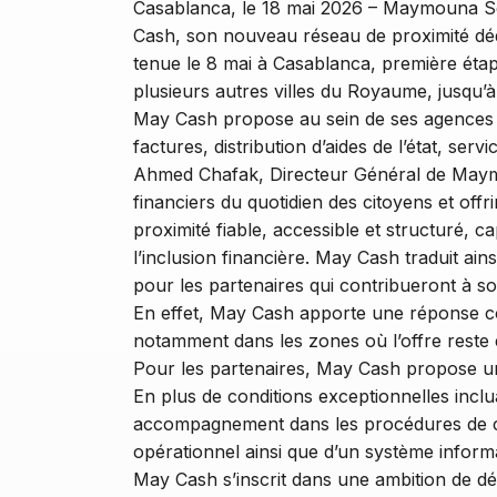
Casablanca, le 18 mai 2026 – Maymouna Se
Cash, son nouveau réseau de proximité dédi
tenue le 8 mai à Casablanca, première étap
plusieurs autres villes du Royaume, jusqu’à 
May Cash propose au sein de ses agences une
factures, distribution d’aides de l’état, serv
Ahmed Chafak, Directeur Général de Maymo
financiers du quotidien des citoyens et off
proximité fiable, accessible et structuré
l’inclusion financière. May Cash traduit ai
pour les partenaires qui contribueront à s
En effet, May Cash apporte une réponse con
notamment dans les zones où l’offre reste 
Pour les partenaires, May Cash propose un
En plus de conditions exceptionnelles inclu
accompagnement dans les procédures de créa
opérationnel ainsi que d’un système inform
May Cash s’inscrit dans une ambition de dé