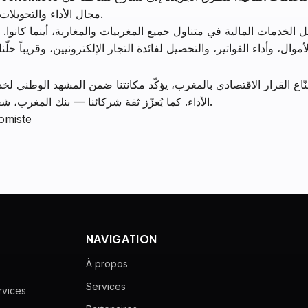
مجال الأداء والتحويلات، وكذا تطوّر شبكتنا من الوكالات عبر ربوع المملكة.
لأموال، وأداء الفواتير، والتحصيل لفائدة التجار الإلكترونيين، وقريباً حلّن
الأداء. كما يُعزّز ثقة شركائنا — بنك المغرب، شعبي كاش، مؤسّسة الرواج — وكامل شبكة وكالاتنا.
قراءة ومُ L’Économiste
NAVIGATION
À propos
Services
rvices