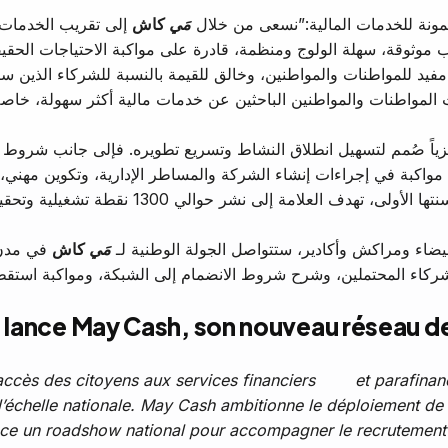
يمونة للخدمات المالية:”نسعى من خلال
مَي
كاش
إلى تقريب الخدمات ا
رب موثوقة، سهلة الولوج ومنظمة، قادرة على مواكبة الاحتياجات الحق
جيات المواطنات والمواطنين الباحثين عن خدمات مالية أكثر سهولة، خ
زياً صُمم لتسهيل انطلاق النشاط وتسريع تطويره. فإلى جانب شروط اس
بيضاء ومراكش وأكادير، ستتواصل الجولة الوطنية لـ
مَي
كاش
في مدن 
كاء المحتملين، وشرح شروط الانضمام إلى الشبكة، ومواكبة استقطاب
lance May Cash, son nouveau réseau de
l’accès des citoyens aux services financiers et parafinanc
l’échelle nationale. May Cash ambitionne le déploiement de 
ce un roadshow national pour accompagner le recrutement d