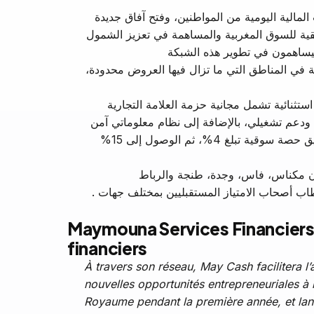
لمالية اليومية من المواطنين، وفتح آفاق جديدة
يقية للسوق المغربية والمساهمة في تعزيز الشمول
اصة في المناطق التي ما تزال فيها العروض محدودة
تثنائية تشمل مجانية حزمة العلامة التجارية
ضمن طموح تنموي وطني. ففي سنتها الأولى، تهدف العلامة إلى نشر حوالي 1300 نقطة تشغيلية وتحقيق حصة سوقية تبلغ 4%، ثم الوصول إلى 15%
مكناس، فاس، وجدة، طنجة والرباط
”  أصحاب الامتياز المستقبليين بمختلف جهات
Maymouna Services Financiers 
financiers
À travers son réseau, May Cash facilitera 
nouvelles opportunités entrepreneuriales à 
Royaume pendant la première année, et lan