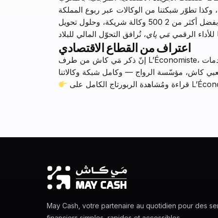
يُسلّط الربورتاج الضوء على مهمّة مَي كاش : جعل الخدمات المالية في متناول جميع المغربيات والمغاربة، أينما كانوا. بفضل أكثر من 2 500 وكالة شريكة، وحلول تحويل
ا للأداء الرقمي
مَي پاي
اعتراف من القطاع الاقتصادي
إنّ ذكر مَي كاش من طرف L’Économiste، إحدى أكثر المنابر الإعلامية متابعةً من قِبل صنّاع القرار الاقتصادي بالمغرب، يؤكّد مكانتنا ضمن المشهد الوطني لخدمات
شاهدة الربورتاج الكامل على
May Cash, votre partenaire au quotidien pour des se
financiers simples, rapides et accessibles.