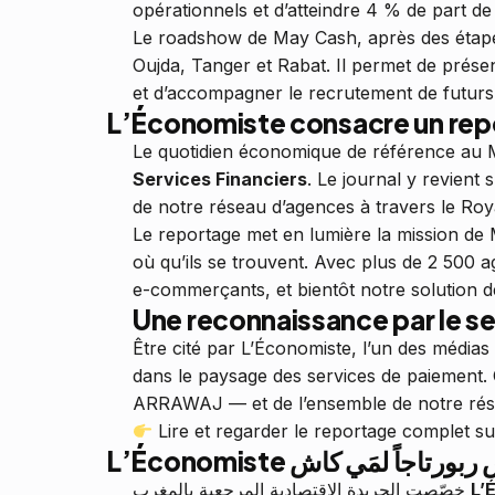
opérationnels et d’atteindre 4 % de part d
Le roadshow de May Cash, après des étapes
Oujda, Tanger et Rabat. Il permet de présen
et d’accompagner le recrutement de futurs
L’Économiste consacre un rep
Le quotidien économique de référence au
Services Financiers
. Le journal y revient 
de notre réseau d’agences à travers le Ro
Le reportage met en lumière la mission de 
où qu’ils se trouvent. Avec plus de 2 500 a
e-commerçants, et bientôt notre solution d
Une reconnaissance par le 
Être cité par L’Économiste, l’un des média
dans le paysage des services de paiement.
ARRAWAJ — et de l’ensemble de notre rés
Lire et regarder le reportage complet s
L’Économiste تاجاً لمَي كاش
خصّصت الجريدة الاقتصادية المرجعية بالمغرب
L’