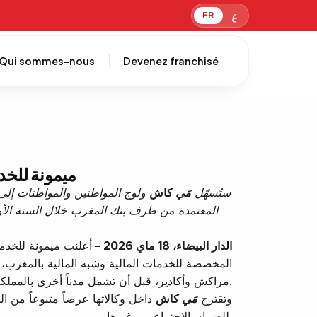
ع
FR
Qui sommes-nous
Devenez franchisé
ميمونة للخد
ستُسهّل
مَي
كاش
ولوج المواطنين والمواطنات إلى
الدار البيضاء، 18 ماي 2026 –
أعلنت ميمونة للخدمات المال
المخصصة للخدمات المالية وشبه المالية بالمغرب، 
مراكش وأكادير، قبل أن تشمل مدناً أخرى بالمملكة إلى غاية نهاية شهر يونيو المقبل.
وتقترح
مَي
كاش
داخل وكالاتها عرضاً متنوعاً من ال
للضمان الاجتماعي، وغيرها.