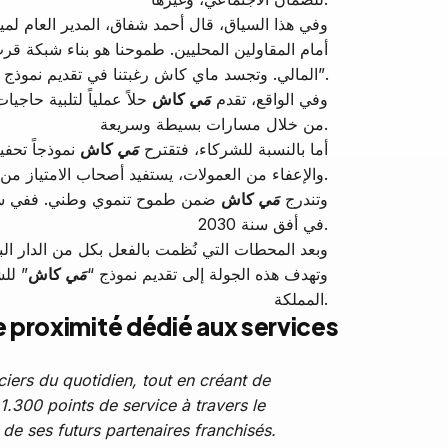
وفي هذا السياق، قال أحمد شفاق، المدير العام لم
أمام المقاولين المحليين. طموحنا هو بناء شبكة ق
المالي. وتجسد ماي كاش رغبتنا في تقديم نموذج مفيد للمواطنات والمواطنين، وخالق للقيمة بالنسبة للشركاء الذين سيساهمون في تطوير هذه الشبكة”.
وفي الواقع، تقدم
مَي
كاش
حلاً عملياً لتلبية حا،
من خلال مسارات بسيطة وسريعة.
أما بالنسبة للشركاء، فتقترح
مَي
كاش
نموذجاً تحفي
والإعفاء من العمولات، يستفيد أصحاب الامتياز من مواكبة في إجراءات إنشاء الشركة والمساطر الإدارية، وتكوين مهني، ودعم تشغيلي، بالإضافة إلى نظام معلوماتي آمن.
وتندرج
مَي
كاش
في أفق سنة 2030.
وبعد المحطات التي نُظمت بالفعل بكل من الدار ال
. وتهدف هذه الجولة إلى تقديم نموذج “
مَي
كاش
للشر
المملكة.
 proximité dédié aux services
iers du quotidien, tout en créant de
1.300 points de service à travers le
e ses futurs partenaires franchisés.