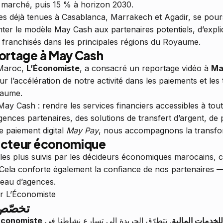
e marché, puis 15 % à horizon 2030.
 déjà tenues à Casablanca, Marrakech et Agadir, se poursu
ter le modèle May Cash aux partenaires potentiels, d’expli
 franchisés dans les principales régions du Royaume.
ortage à May Cash
 Maroc,
L’Économiste
, a consacré un reportage vidéo à
Ma
sur l’accélération de notre activité dans les paiements et le
yaume.
May Cash : rendre les services financiers accessibles à tou
gences partenaires, des solutions de transfert d’argent, d
e paiement digital
May Pay
, nous accompagnons la transfor
secteur économique
s les plus suivis par les décideurs économiques marocains
 Cela conforte également la confiance de nos partenaires
eau d’agences.
ur L’Économiste
تخصّص ربور
Économiste
. تتطرّق الجريدة إلى تسارع نشاطنا في
للخدمات المالية