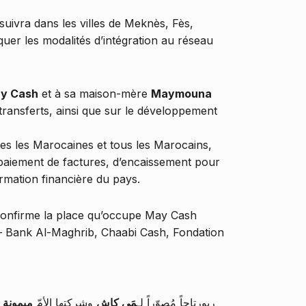
ivra dans les villes de Meknès, Fès,
quer les modalités d’intégration au réseau
y Cash
et à sa maison-mère
Maymouna
s transferts, ainsi que sur le développement
tes les Marocaines et tous les Marocains,
e paiement de factures, d’encaissement pour
mation financière du pays.
, confirme la place qu’occupe May Cash
 — Bank Al-Maghrib, Chaabi Cash, Fondation
ربورتاجاً مُصوّراً لـ
مَي كاش
وشركتها الأمّ
ميمونة 