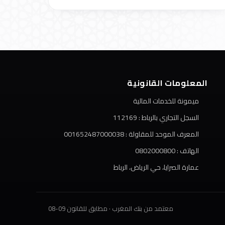
المعلومات القانونية
ميمونة للخدمات المالية
السجل التجاري بالرباط :
⁦112169⁩
المعرف الموحد للمقاولة :
⁦001652487000038⁩
الهاتف :
⁦0802000800⁩
عمارة الصرايا، حي الرياض، الرباط
معتمد من بنك المغرب · مطابق للقانون 09-08